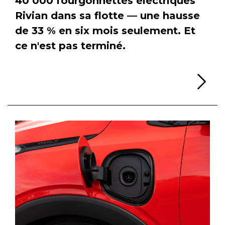
40 000 fourgonnettes électriques
Rivian dans sa flotte — une hausse
de 33 % en six mois seulement. Et
ce n'est pas terminé.
Li