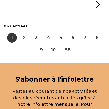
Li
862
entrées
1
2
3
4
5
6
7
8
9
10
58
...
S'abonner à l'infolettre
Restez au courant de nos activités et
des plus récentes actualités grâce à
notre infolettre mensuelle. Pour