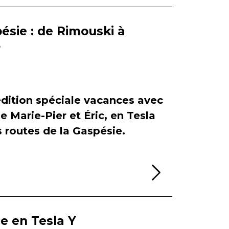
ésie : de Rimouski à
r
dition spéciale vacances avec
de Marie-Pier et Éric, en Tesla
es routes de la Gaspésie.
Lire la sui
ie en Tesla Y