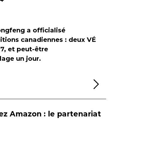
ngfeng a officialisé
itions canadiennes : deux VÉ
, et peut-être
age un jour.
Lire la sui
ez Amazon : le partenariat