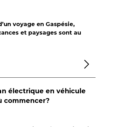
 d’un voyage en Gaspésie,
cances et paysages sont au
Lire la sui
n électrique en véhicule
 où commencer?