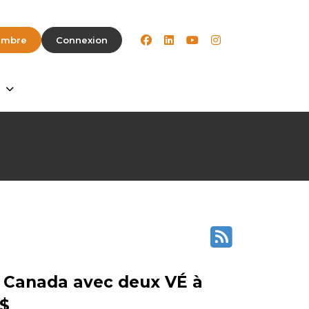
facebook
linkedin
youtube
instagram
embre
Connexion
e Canada avec deux VÉ à
 $