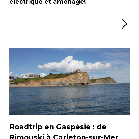
électrique et aménagé!
Li
Roadtrip en Gaspésie : de
Rimouski à Carleton-sur-Mer