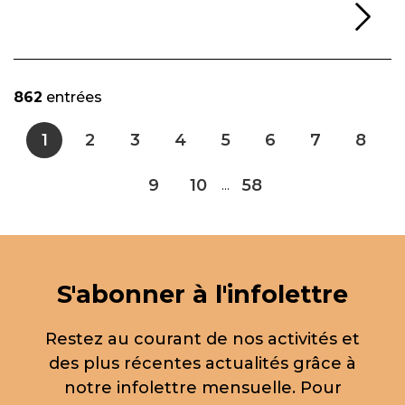
Li
862
entrées
1
2
3
4
5
6
7
8
9
10
58
...
S'abonner à l'infolettre
Restez au courant de nos activités et
des plus récentes actualités grâce à
notre infolettre mensuelle. Pour