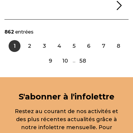
Li
862
entrées
1
2
3
4
5
6
7
8
9
10
58
...
S'abonner à l'infolettre
Restez au courant de nos activités et
des plus récentes actualités grâce à
notre infolettre mensuelle. Pour