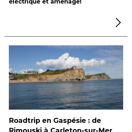
électrique et aménagé!
Li
Roadtrip en Gaspésie : de
Rimouski à Carleton-sur-Mer