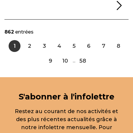
Li
862
entrées
1
2
3
4
5
6
7
8
9
10
58
...
S'abonner à l'infolettre
Restez au courant de nos activités et
des plus récentes actualités grâce à
notre infolettre mensuelle. Pour