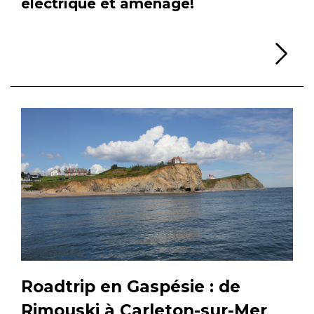
électrique et aménagé!
Li
Roadtrip en Gaspésie : de
Rimouski à Carleton-sur-Mer