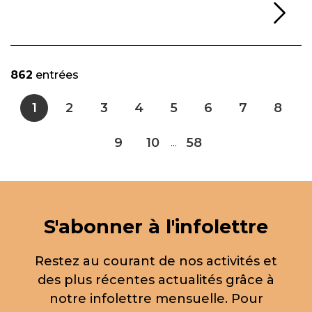
Li
862
entrées
1
2
3
4
5
6
7
8
9
10
58
...
S'abonner à l'infolettre
Restez au courant de nos activités et
des plus récentes actualités grâce à
notre infolettre mensuelle. Pour