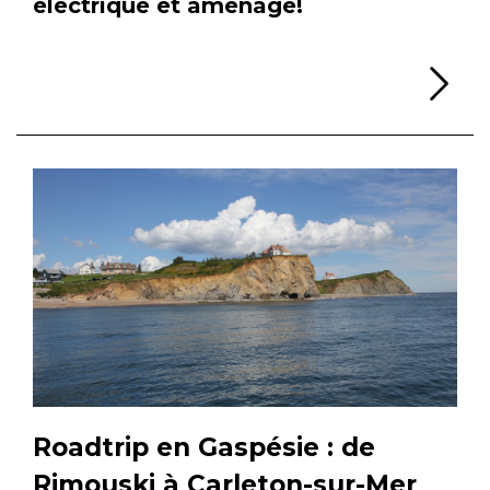
électrique et aménagé!
Li
Roadtrip en Gaspésie : de
Rimouski à Carleton-sur-Mer