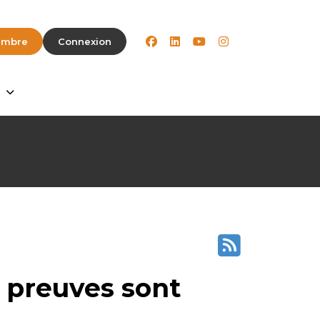
facebook
linkedin
youtube
instagram
embre
Connexion
s preuves sont