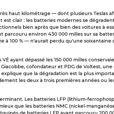
 très haut kilométrage — dont plusieurs Teslas a
 est clair : les batteries modernes se dégrade
nctionnels bien après que bien des voitures à e
 parcouru environ 430 000 milles sur sa batteri
e à 100 % — n'aurait perdu qu'une soixantaine d
 VÉ ayant dépassé les 150 000 milles conservai
 Giacobbe, cofondateur et PDG de Voltest, une e
 explique que la dégradation est la plus importa
dement les deux à trois premières années ou les 
terminant. Les batteries LFP (lithium-ferropho
mieux que les batteries NMC (nickel-manganèse
 équipés de batteries LFP ayant parcouru 200 0