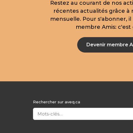
Restez au courant de nos acti
récentes actualités grâce à 
mensuelle. Pour s'abonner, il 
membre Amis: c'est g
Devenir membre A
Rechercher sur aveq.ca