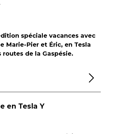
r
dition spéciale vacances avec
de Marie-Pier et Éric, en Tesla
es routes de la Gaspésie.
Lire la sui
ie en Tesla Y