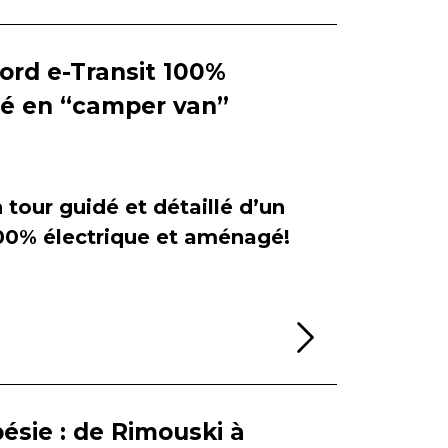
Ford e-Transit 100%
ié en “camper van”
tour guidé et détaillé d’un
100% électrique et aménagé!
Lire la sui
ésie : de Rimouski à