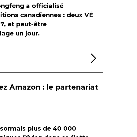
ngfeng a officialisé
itions canadiennes : deux VÉ
, et peut-être
age un jour.
Lire la sui
ez Amazon : le partenariat
ormais plus de 40 000