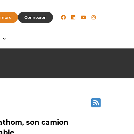
facebook
linkedin
youtube
instagram
embre
Connexion
Fathom, son camion
able