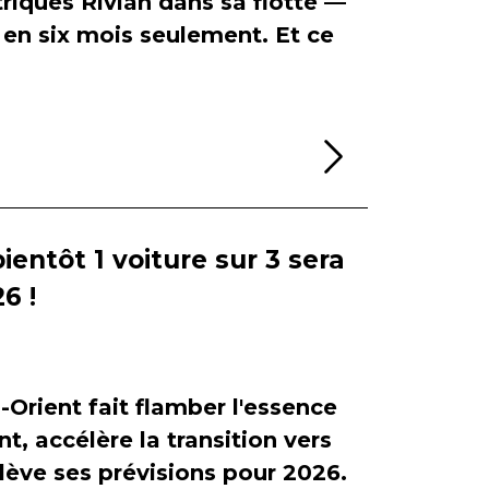
riques Rivian dans sa flotte —
en six mois seulement. Et ce
Lire la sui
bientôt 1 voiture sur 3 sera
6 !
-Orient fait flamber l'essence
, accélère la transition vers
relève ses prévisions pour 2026.