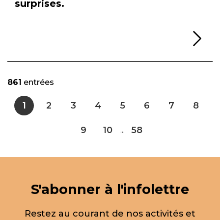
surprises.
Li
861
entrées
1
2
3
4
5
6
7
8
9
10
58
...
S'abonner à l'infolettre
Restez au courant de nos activités et