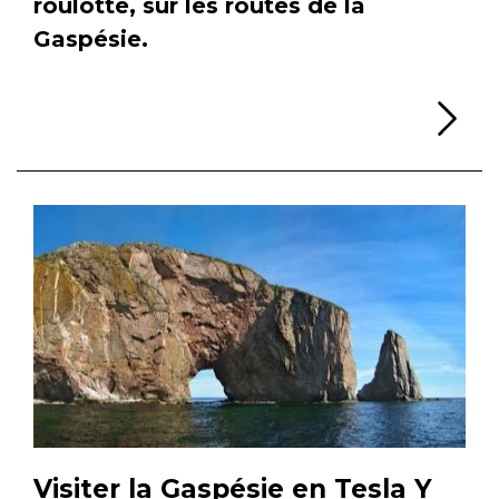
roulotte, sur les routes de la
Gaspésie.
Li
Visiter la Gaspésie en Tesla Y