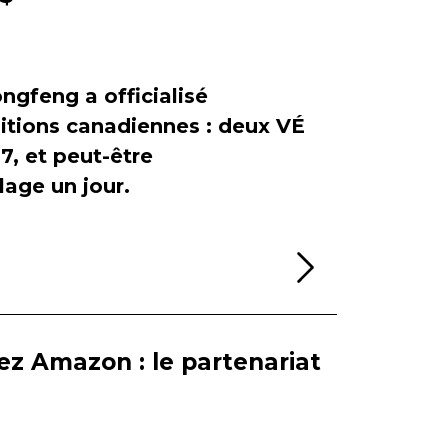
ngfeng a officialisé
itions canadiennes : deux VÉ
, et peut-être
age un jour.
Lire la sui
ez Amazon : le partenariat