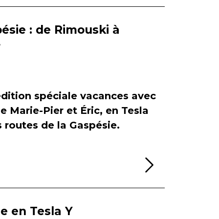
ésie : de Rimouski à
r
dition spéciale vacances avec
de Marie-Pier et Éric, en Tesla
es routes de la Gaspésie.
Lire la sui
ie en Tesla Y