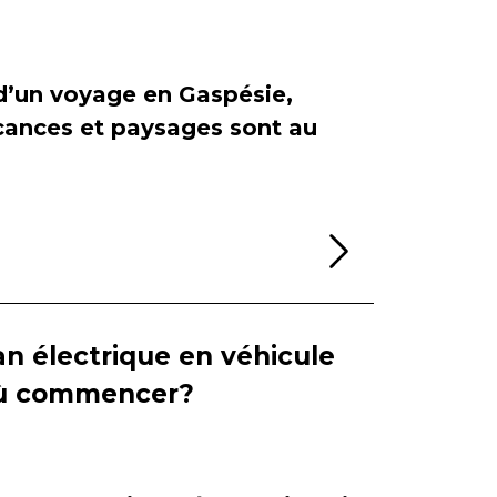
 d’un voyage en Gaspésie,
cances et paysages sont au
Lire la sui
n électrique en véhicule
 où commencer?