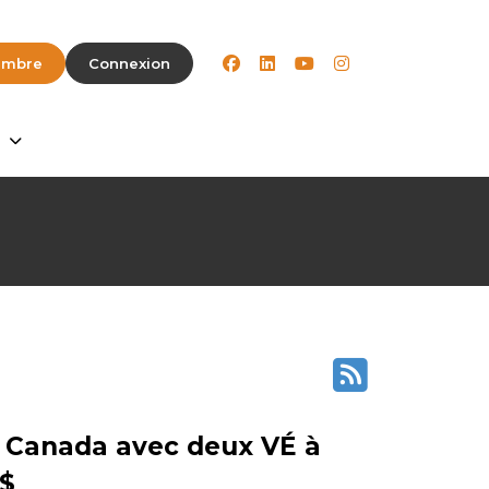
facebook
linkedin
youtube
instagram
embre
Connexion
e Canada avec deux VÉ à
 $