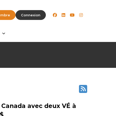
facebook
linkedin
youtube
instagram
embre
Connexion
e Canada avec deux VÉ à
 $