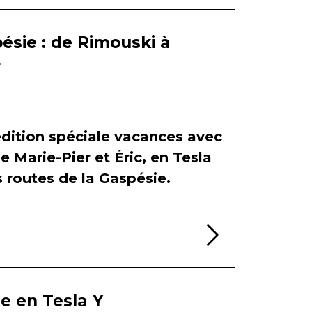
ésie : de Rimouski à
r
dition spéciale vacances avec
de Marie-Pier et Éric, en Tesla
es routes de la Gaspésie.
Lire la sui
ie en Tesla Y