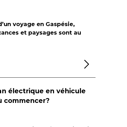
 d’un voyage en Gaspésie,
cances et paysages sont au
Lire la sui
n électrique en véhicule
 où commencer?