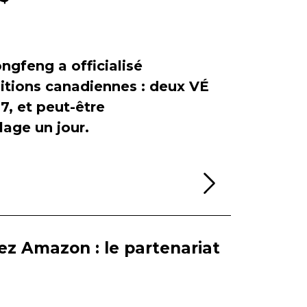
ngfeng a officialisé
itions canadiennes : deux VÉ
, et peut-être
age un jour.
Lire la sui
ez Amazon : le partenariat