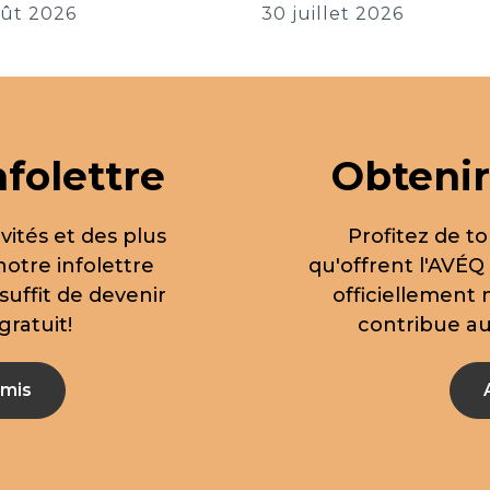
oût 2026
30 juillet 2026
nfolettre
Obtenir
vités et des plus
Profitez de to
notre infolettre
qu'offrent l'AVÉQ
suffit de devenir
officiellement
ratuit!
contribue aus
mis