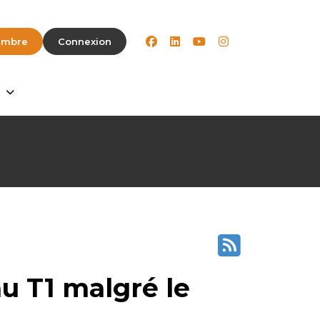
facebook
linkedin
youtube
instagram
embre
Connexion
au T1 malgré le