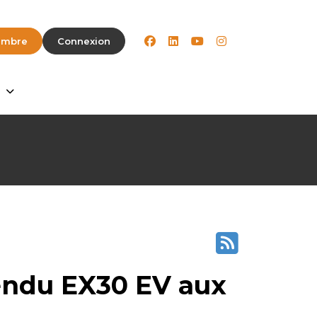
facebook
linkedin
youtube
instagram
embre
Connexion
tendu EX30 EV aux